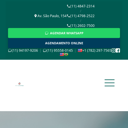
(11) 4847-2314
/
Av. São Paulo, 154
(11) 4798-2522
/
(11) 2602-7500
AGENDAR WHATSAPP
AGENDAMENTO ONLINE
(11) 94197-9206
|
(11) 95558-0145
|
+1 (782) 297-7565