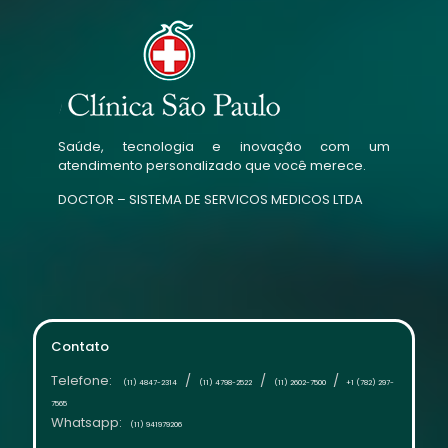
Saúde, tecnologia e inovação com um
atendimento personalizado que você merece.
DOCTOR – SISTEMA DE SERVICOS MEDICOS LTDA
Contato
Telefone:
/
/
/
(11) 4847-2314
(11) 4798-2522
(11) 2602-7500
+1 (782) 297-
7565
Whatsapp:
(11) 941979206