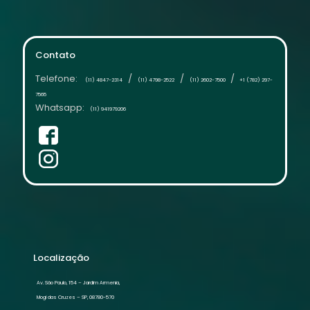
Contato
Telefone:
/
/
/
(11) 4847-2314
(11) 4798-2522
(11) 2602-7500
+1 (782) 297-
7565
Whatsapp:
(11) 941979206
Localização
Av. São Paulo, 154 – Jardim Armenia,
Mogi das Cruzes – SP, 08780-570