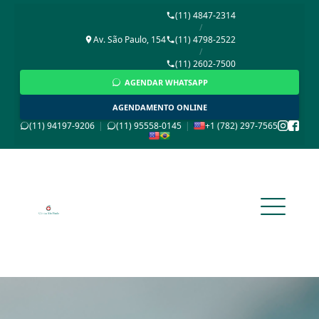
(11) 4847-2314
/
Av. São Paulo, 154
(11) 4798-2522
/
(11) 2602-7500
AGENDAR WHATSAPP
AGENDAMENTO ONLINE
(11) 94197-9206
|
(11) 95558-0145
|
+1 (782) 297-7565