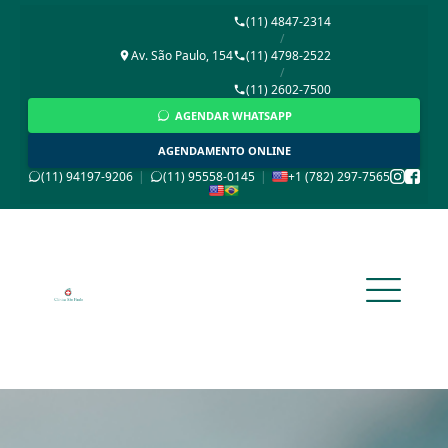
(11) 4847-2314
/
Av. São Paulo, 154
(11) 4798-2522
/
(11) 2602-7500
AGENDAR WHATSAPP
AGENDAMENTO ONLINE
(11) 94197-9206
|
(11) 95558-0145
|
+1 (782) 297-7565