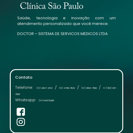
Saúde, tecnologia e inovação com um
atendimento personalizado que você merece.
DOCTOR – SISTEMA DE SERVICOS MEDICOS LTDA
Contato
Telefone:
/
/
/
(11) 4847-2314
(11) 4798-2522
(11) 2602-7500
+1 (782) 297-
7565
Whatsapp:
(11) 941979206