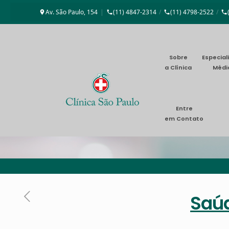
Av. São Paulo, 154
|
(11) 4847-2314
/
(11) 4798-2522
/
Sobre
Especial
a Clínica
Médi
Entre
em Contato
Saúd