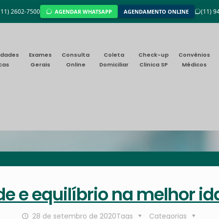
(11) 2602-7500
(11) 
AGENDAR WHATSAPP
AGENDAMENTO ONLINE
idades
Exames
Consulta
Coleta
Check-up
Convênios
cas
Gerais
Online
Domiciliar
Clinica SP
Médicos
e e equilíbrio na melhor i
28 de setembro de 2020
Tags
Categorias