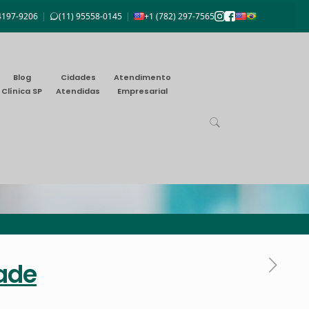
94197-9206
|
(11) 95558-0145
|
+1 (782) 297-7565
Blog
Cidades
Atendimento
Clínica SP
Atendidas
Empresarial
dade